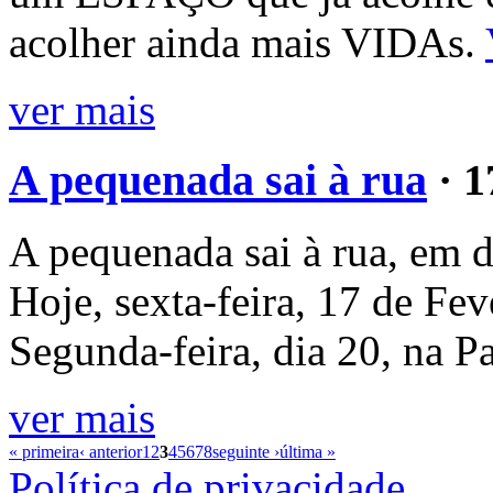
acolher ainda mais VIDAs.
ver mais
A pequenada sai à rua
· 
A pequenada sai à rua, em d
Hoje, sexta-feira, 17 de Fev
Segunda-feira, dia 20, na P
ver mais
« primeira
‹ anterior
1
2
3
4
5
6
7
8
seguinte ›
última »
Política de privacidade