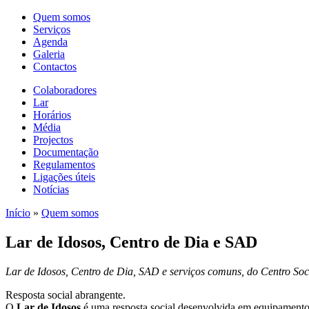
Quem somos
Serviços
Agenda
Galeria
Contactos
Colaboradores
Lar
Horários
Média
Projectos
Documentação
Regulamentos
Ligações úteis
Notícias
Início
»
Quem somos
Lar de Idosos, Centro de Dia e SAD
Lar de Idosos, Centro de Dia, SAD e serviços comuns, do Centro So
Resposta social abrangente.
O
Lar de Idosos
é uma resposta social desenvolvida em equipamento, 