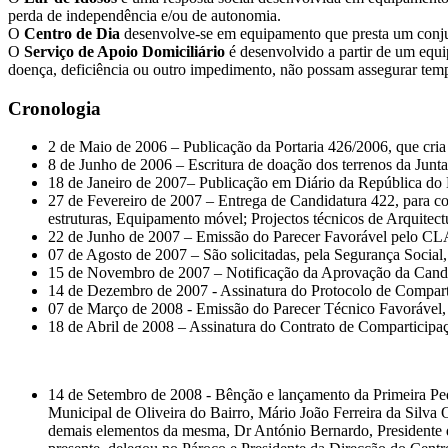
perda de independência e/ou de autonomia.
O
Centro de Dia
desenvolve-se em equipamento que presta um conjun
O
Serviço de Apoio Domiciliário
é desenvolvido a partir de um equi
doença, deficiência ou outro impedimento, não possam assegurar tempo
Cronologia
2 de Maio de 2006 – Publicação da Portaria 426/2006, que c
8 de Junho de 2006 – Escritura de doação dos terrenos da Junt
18 de Janeiro de 2007– Publicação em Diário da República do
27 de Fevereiro de 2007 – Entrega de Candidatura 422, para co
estruturas, Equipamento móvel; Projectos técnicos de Arquitect
22 de Junho de 2007 – Emissão do Parecer Favorável pelo CL
07 de Agosto de 2007 – São solicitadas, pela Segurança Social, 
15 de Novembro de 2007 – Notificação da Aprovação da Candi
14 de Dezembro de 2007 - Assinatura do Protocolo de Compart
07 de Março de 2008 - Emissão do Parecer Técnico Favorável, 
18 de Abril de 2008 – Assinatura do Contrato de Comparticipa
14 de Setembro de 2008 - Bênção e lançamento da Primeira Pedr
Municipal de Oliveira do Bairro, Mário João Ferreira da Silv
demais elementos da mesma, Dr António Bernardo, Presidente da