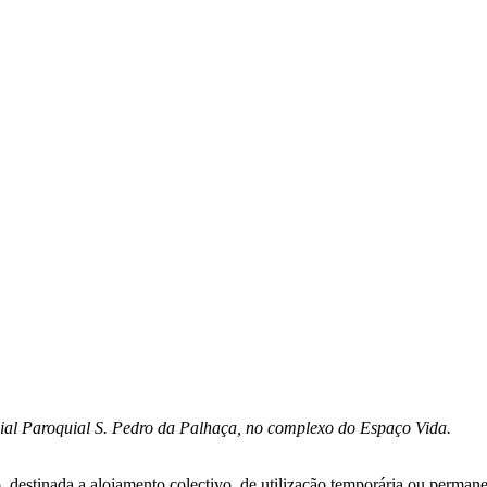
cial Paroquial S. Pedro da Palhaça, no complexo do Espaço Vida.
destinada a alojamento colectivo, de utilização temporária ou permanen