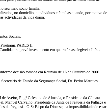
o seu meio sócio-familiar.
lizados, no domicílio, a indivíduos e famílias quando, por motivo de
s actividades da vida diária.
ntos Sociais.
.
o Programa PARES II.
andidatura prevê investimento em quatro áreas elegíveis: Infra-
 conforme decisão tomada em Reunião de 16 de Outubro de 2006.
 Secretário de Estado da Segurança Social, Dr. Pedro Marques.
l de Aveiro, Engº Celestino de Almeida, o Presidente da Câmara
l, Manuel Carvalho, Presidente da Junta de Freguesia da Palhaça e
es da freguesia. O Sr Bispo da Diocese, na impossibilidade de estar