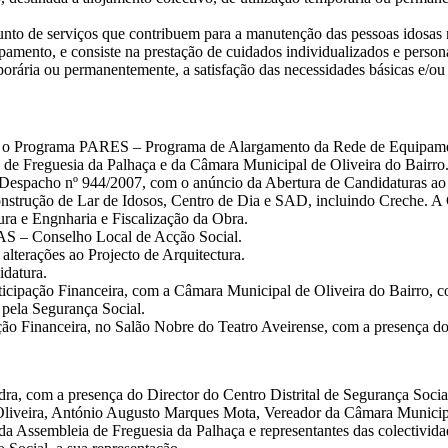
to de serviços que contribuem para a manutenção das pessoas idosas n
pamento, e consiste na prestação de cuidados individualizados e persona
rária ou permanentemente, a satisfação das necessidades básicas e/ou a
ria o Programa PARES – Programa de Alargamento da Rede de Equipame
a de Freguesia da Palhaça e da Câmara Municipal de Oliveira do Bairro
 Despacho nº 944/2007, com o anúncio da Abertura de Candidaturas a
nstrução de Lar de Idosos, Centro de Dia e SAD, incluindo Creche. A C
ura e Engnharia e Fiscalização da Obra.
AS – Conselho Local de Acção Social.
alterações ao Projecto de Arquitectura.
datura.
icipação Financeira, com a Câmara Municipal de Oliveira do Bairro,
pela Segurança Social.
ção Financeira, no Salão Nobre do Teatro Aveirense, com a presença do
a, com a presença do Director do Centro Distrital de Segurança Socia
a Oliveira, António Augusto Marques Mota, Vereador da Câmara Municipa
 Assembleia de Freguesia da Palhaça e representantes das colectividad