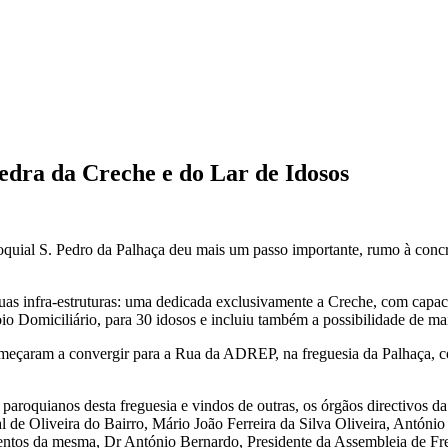
dra da Creche e do Lar de Idosos
uial S. Pedro da Palhaça deu mais um passo importante, rumo à concre
as infra-estruturas: uma dedicada exclusivamente a Creche, com capacid
oio Domiciliário, para 30 idosos e incluiu também a possibilidade de ma
meçaram a convergir para a Rua da ADREP, na freguesia da Palhaça, co
paroquianos desta freguesia e vindos de outras, os órgãos directivos da 
l de Oliveira do Bairro, Mário João Ferreira da Silva Oliveira, Ant
entos da mesma, Dr António Bernardo, Presidente da Assembleia de Freg