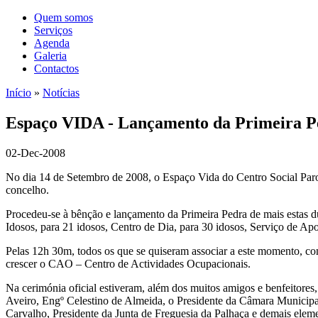
Quem somos
Serviços
Agenda
Galeria
Contactos
Início
»
Notícias
Espaço VIDA - Lançamento da Primeira Pe
02-Dec-2008
No dia 14 de Setembro de 2008, o Espaço Vida do Centro Social Paroq
concelho.
Procedeu-se à bênção e lançamento da Primeira Pedra de mais estas du
Idosos, para 21 idosos, Centro de Dia, para 30 idosos, Serviço de Ap
Pelas 12h 30m, todos os que se quiseram associar a este momento, co
crescer o CAO – Centro de Actividades Ocupacionais.
Na cerimónia oficial estiveram, além dos muitos amigos e benfeitores, 
Aveiro, Engº Celestino de Almeida, o Presidente da Câmara Municipa
Carvalho, Presidente da Junta de Freguesia da Palhaça e demais elem